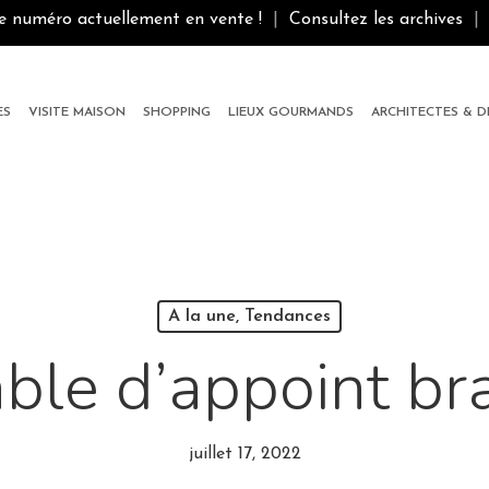
le numéro actuellement en vente !
|
Consultez les archives
|
ES
VISITE MAISON
SHOPPING
LIEUX GOURMANDS
ARCHITECTES & 
A la une, Tendances
ble d’appoint b
juillet 17, 2022