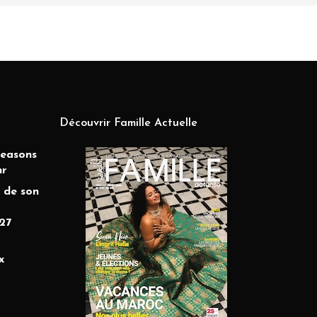
Découvrir Famille Actuelle
Seasons
hr
 de son
27
x