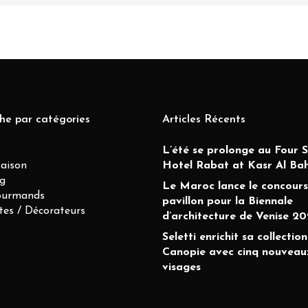
he par catégories
Articles Récents
L’été se prolonge au Four 
Maison
Hotel Rabat at Kasr Al Ba
g
Le Maroc lance le concours
ourmands
pavillon pour la Biennale
tes / Décorateurs
d’architecture de Venise 20
Seletti enrichit sa collection
Canopie avec cinq nouveau
visages