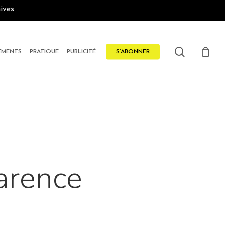
ives
search
EMENTS
PRATIQUE
PUBLICITÉ
S’ABONNER
arence