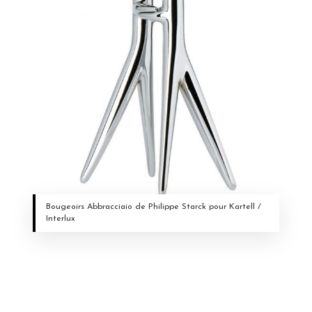
Bougeoirs Abbracciaio de Philippe Starck pour Kartell /
Interlux