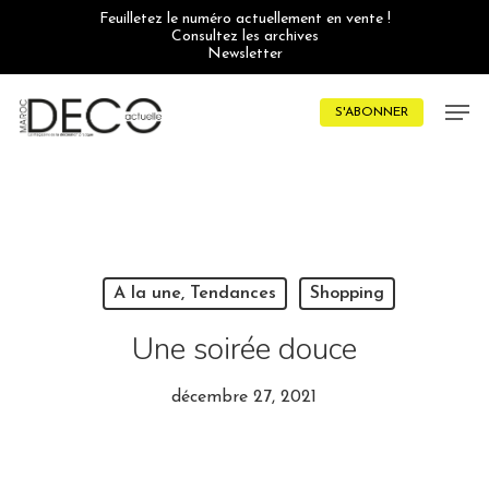
Skip
Feuilletez le numéro actuellement en vente !
to
Consultez les archives
main
Newsletter
content
Men
S'ABONNER
A la une, Tendances
Shopping
Une soirée douce
décembre 27, 2021