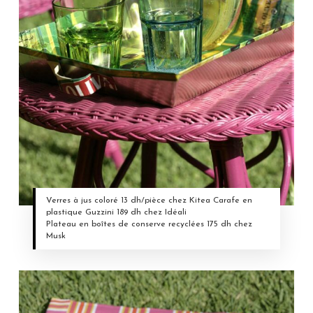
Verres à jus coloré 13 dh/pièce chez Kitea Carafe en
plastique Guzzini 189 dh chez Idéali
Plateau en boîtes de conserve recyclées 175 dh chez
Musk