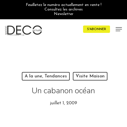
Skip
Feuilletez le numéro actuellement en vente !
to
Consultez les archives
main
Newsletter
content
Men
S'ABONNER
A la une, Tendances
Visite Maison
Un cabanon océan
juillet 1, 2009