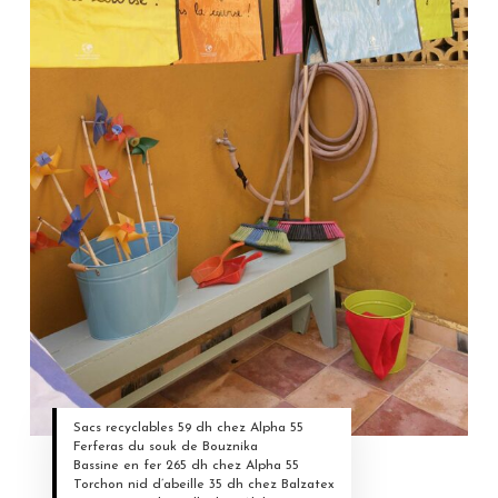
Sacs recyclables 59 dh chez Alpha 55
Ferferas du souk de Bouznika
Bassine en fer 265 dh chez Alpha 55
Torchon nid d’abeille 35 dh chez Balzatex