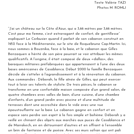
Texte Valérie TAZI
Photos M. ROMLI
“J’ai un château sur la Côte d’Azur, qui a 3,66 mètres par 3,66 mètres.
C’est pour ma femme, c’est extravagant de confort, de gentillesse”
expliquait Le Corbusier quand il parlait de son cabanon construit en
1952 face à la Méditerranée, sur le site de Roquebrune Cap-Martin. Ici,
nous sommes à Bouznika, face à la baie, et le cabanon que Gilles
Benzaquen a hérité de son père pourrait se voir attribuer les mêmes
qualificatifs. A l’origine, il était composé de deux «dallas», des
baraques militaires préfabriquées qui appartenaient à l’une des deux
bases américaines de Casablanca. Début 2000 la famille Benzaquen
décide de s’atteler à l’agrandissement et à la rénovation du cabanon.
Aux commandes : Déborah, la fille aînée de Gilles, qui peut exercer
tout à loisir ses talents de styliste. De trois pièces, le cabanon se
transforme en une confortable maison composée d’un grand salon, de
quatre chambres avec salles de bain, d’une cuisine, d’une chambre
d’enfants, d’un grand jardin avec piscine et d’une multitude de
terrasses dont une accrochée dans le vide avec une vue
époustouflante sur la baie. Le cabanon gagne en confort et en
espace sans perdre son esprit à la fois simple et bohème. Déborah y a
veillé en chinant des objets aux marchés aux puces de Casablanca et
de Marrakech, en en détournant d’autres et en offrant à l’ensemble
un brin de fantaisie et de poésie. Avec ses murs safran qui ont pali