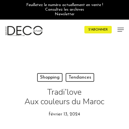
Skip
Feuilletez le numéro actuellement en vente !
to
Consultez les archives
main
Newsletter
content
Men
S'ABONNER
Shopping
Tendances
Tradi’love
Aux couleurs du Maroc
février 13, 2024