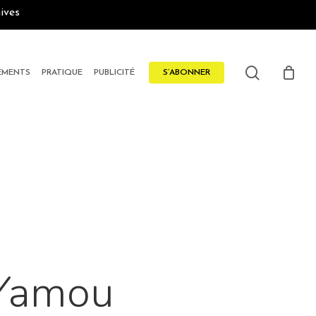
ives
search
EMENTS
PRATIQUE
PUBLICITÉ
S’ABONNER
e Yamou