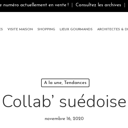
le numéro actuellement en vente !
|
Consultez les archives
|
ES
VISITE MAISON
SHOPPING
LIEUX GOURMANDS
ARCHITECTES & 
A la une, Tendances
Collab’ suédoise
novembre 16, 2020