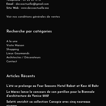
Téléphone :
05 22 25 19 18
Email :
decoactuelle@gmail.com
Site Web :
www.decoactuelle.ma
Voir nos conditions générales de ventes
Recherche par catégories
A la une
Visite Maison
Shopping
Lieux Gourmands
Architectes / Décorateurs
Contact
Articles Récents
L’été se prolonge au Four Seasons Hotel Rabat at Kasr Al Bahr
Le Maroc lance le concours de son pavillon pour la Biennale
d’architecture de Venise 2027
Seletti enrichit sa collection Canopie avec cinq nouveaux