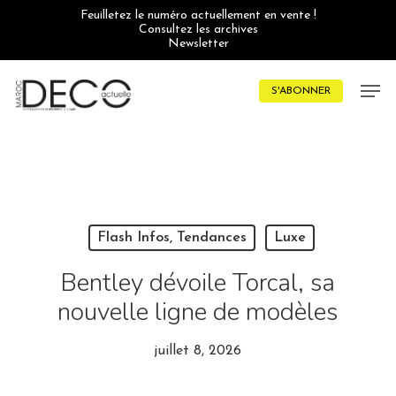
Skip
Feuilletez le numéro actuellement en vente !
to
Consultez les archives
main
Newsletter
content
Men
S'ABONNER
Flash Infos, Tendances
Luxe
Bentley dévoile Torcal, sa
nouvelle ligne de modèles
juillet 8, 2026