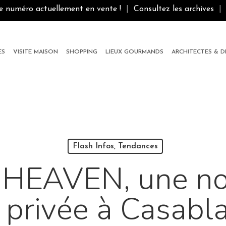
le numéro actuellement en vente !
|
Consultez les archives
|
ES
VISITE MAISON
SHOPPING
LIEUX GOURMANDS
ARCHITECTES & 
Flash Infos, Tendances
HEAVEN, une no
 privée à Casabl