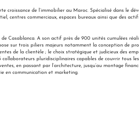
 croissance de l’immobilier au Maroc. Spécialisé dans le dé
iel, centres commerciaux, espaces bureaux ainsi que des actifs 
 de Casablanca. A son actif près de 900 unités cumulées réalis
epose sur trois piliers majeurs notamment la conception de p
ntes de la clientèle ; le choix stratégique et judicieux des e
collaborateurs pluridisciplinaires capables de couvrir tous le
x ventes, en passant par l’architecture, jusqu’au montage finan
ie en communication et marketing.