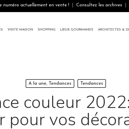
le numéro actuellement en vente !
|
Consultez les archives
|
ES
VISITE MAISON
SHOPPING
LIEUX GOURMANDS
ARCHITECTES & 
A la une, Tendances
Tendances
ce couleur 2022:
r pour vos décora