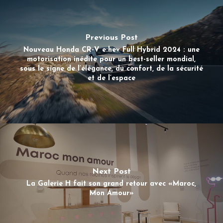
Previous Post
Nouveau Honda CR-V e:hev Full Hybrid 2024 : une
motorisation inédite pour un best-seller mondial,
sous le signe de l’élégance, du confort, de la sécurité
et de l’espace
Next Post
La Galerie H fait son grand retour avec «Maroc,
Mon Amour»