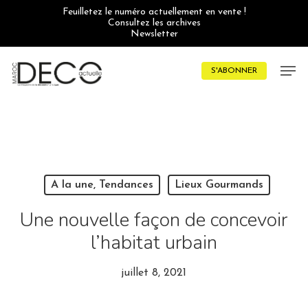
Skip
Feuilletez le numéro actuellement en vente !
to
Consultez les archives
main
Newsletter
content
Men
S'ABONNER
A la une, Tendances
Lieux Gourmands
Une nouvelle façon de concevoir
l’habitat urbain
juillet 8, 2021