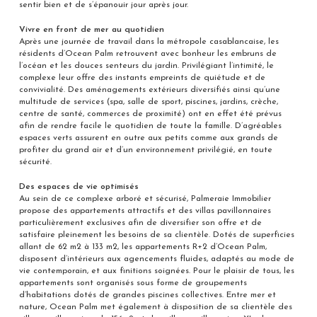
sentir bien et de s’épanouir jour après jour.
Vivre en front de mer au quotidien
Après une journée de travail dans la métropole casablancaise, les
résidents d’Ocean Palm retrouvent avec bonheur les embruns de
l’océan et les douces senteurs du jardin. Privilégiant l’intimité, le
complexe leur offre des instants empreints de quiétude et de
convivialité. Des aménagements extérieurs diversifiés ainsi qu’une
multitude de services (spa, salle de sport, piscines, jardins, crèche,
centre de santé, commerces de proximité) ont en effet été prévus
afin de rendre facile le quotidien de toute la famille. D’agréables
espaces verts assurent en outre aux petits comme aux grands de
profiter du grand air et d’un environnement privilégié, en toute
sécurité.
Des espaces de vie optimisés
Au sein de ce complexe arboré et sécurisé, Palmeraie Immobilier
propose des appartements attractifs et des villas pavillonnaires
particulièrement exclusives afin de diversifier son offre et de
satisfaire pleinement les besoins de sa clientèle. Dotés de superficies
allant de 62 m2 à 133 m2, les appartements R+2 d’Ocean Palm,
disposent d’intérieurs aux agencements fluides, adaptés au mode de
vie contemporain, et aux finitions soignées. Pour le plaisir de tous, les
appartements sont organisés sous forme de groupements
d’habitations dotés de grandes piscines collectives. Entre mer et
nature, Ocean Palm met également à disposition de sa clientèle des