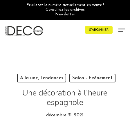
Skip
Feuilletez le numéro actuellement en vente !
to
Consultez les archives
main
Newsletter
content
Men
S'ABONNER
A la une, Tendances
Salon - Evénement
Une décoration à l’heure
espagnole
décembre 31, 2021