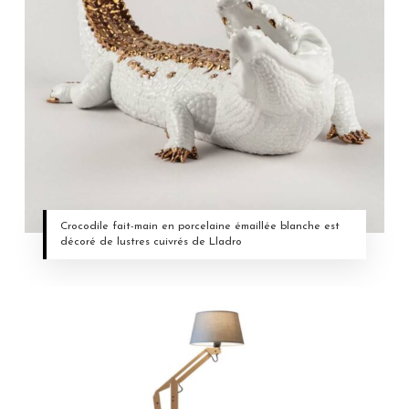
Crocodile fait-main en porcelaine émaillée blanche est
décoré de lustres cuivrés de Lladro