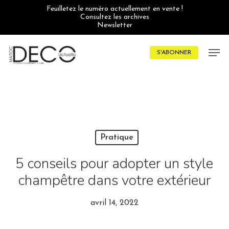
Skip
Feuilletez le numéro actuellement en vente !
to
Consultez les archives
main
Newsletter
content
Men
S'ABONNER
Pratique
5 conseils pour adopter un style
champêtre dans votre extérieur
avril 14, 2022