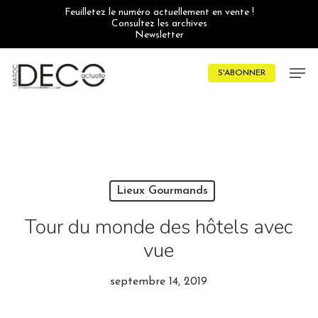
Skip
Feuilletez le numéro actuellement en vente !
to
Consultez les archives
main
Newsletter
content
Men
S'ABONNER
Lieux Gourmands
Tour du monde des hôtels avec
vue
septembre 14, 2019