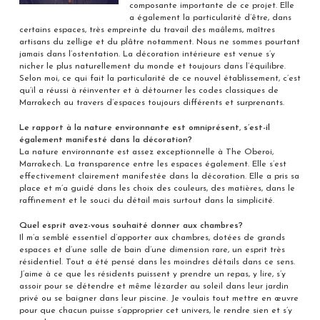
composante importante de ce projet. Elle
a également la particularité d’être, dans
certains espaces, très empreinte du travail des maâlems, maîtres
artisans du zellige et du plâtre notamment. Nous ne sommes pourtant
jamais dans l’ostentation. La décoration intérieure est venue s’y
nicher le plus naturellement du monde et toujours dans l’équilibre.
Selon moi, ce qui fait la particularité de ce nouvel établissement, c’est
qu’il a réussi à réinventer et à détourner les codes classiques de
Marrakech au travers d’espaces toujours différents et surprenants.
Le rapport à la nature environnante est omniprésent, s’est-il
également manifesté dans la décoration?
La nature environnante est assez exceptionnelle à The Oberoi,
Marrakech. La transparence entre les espaces également. Elle s’est
effectivement clairement manifestée dans la décoration. Elle a pris sa
place et m’a guidé dans les choix des couleurs, des matières, dans le
raffinement et le souci du détail mais surtout dans la simplicité.
Quel esprit avez-vous souhaité donner aux chambres?
Il m’a semblé essentiel d’apporter aux chambres, dotées de grands
espaces et d’une salle de bain d’une dimension rare, un esprit très
résidentiel. Tout a été pensé dans les moindres détails dans ce sens.
J’aime à ce que les résidents puissent y prendre un repas, y lire, s’y
assoir pour se détendre et même lézarder au soleil dans leur jardin
privé ou se baigner dans leur piscine. Je voulais tout mettre en œuvre
pour que chacun puisse s’approprier cet univers, le rendre sien et s’y