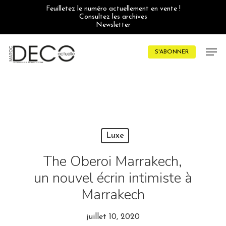
Skip
Feuilletez le numéro actuellement en vente !
to
Consultez les archives
main
Newsletter
content
Men
S'ABONNER
Luxe
The Oberoi Marrakech,
un nouvel écrin intimiste à
Marrakech
juillet 10, 2020