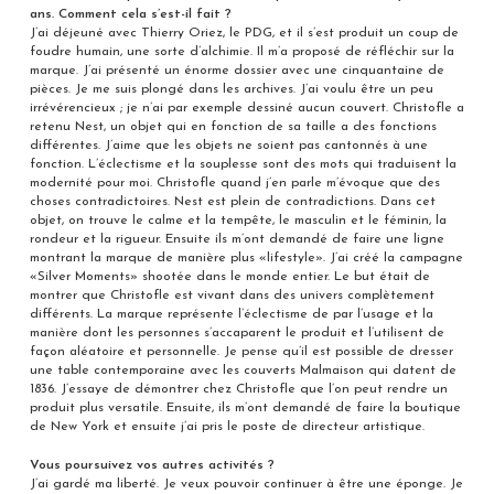
ans. Comment cela s’est-il fait ?
J’ai déjeuné avec Thierry Oriez, le PDG, et il s’est produit un coup de
foudre humain, une sorte d’alchimie. Il m’a proposé de réfléchir sur la
marque. J’ai présenté un énorme dossier avec une cinquantaine de
pièces. Je me suis plongé dans les archives. J’ai voulu être un peu
irrévérencieux ; je n’ai par exemple dessiné aucun couvert. Christofle a
retenu Nest, un objet qui en fonction de sa taille a des fonctions
différentes. J’aime que les objets ne soient pas cantonnés à une
fonction. L’éclectisme et la souplesse sont des mots qui traduisent la
modernité pour moi. Christofle quand j’en parle m’évoque que des
choses contradictoires. Nest est plein de contradictions. Dans cet
objet, on trouve le calme et la tempête, le masculin et le féminin, la
rondeur et la rigueur. Ensuite ils m’ont demandé de faire une ligne
montrant la marque de manière plus «lifestyle». J’ai créé la campagne
«Silver Moments» shootée dans le monde entier. Le but était de
montrer que Christofle est vivant dans des univers complètement
différents. La marque représente l’éclectisme de par l’usage et la
manière dont les personnes s’accaparent le produit et l’utilisent de
façon aléatoire et personnelle. Je pense qu’il est possible de dresser
une table contemporaine avec les couverts Malmaison qui datent de
1836. J’essaye de démontrer chez Christofle que l’on peut rendre un
produit plus versatile. Ensuite, ils m’ont demandé de faire la boutique
de New York et ensuite j’ai pris le poste de directeur artistique.
Vous poursuivez vos autres activités ?
J’ai gardé ma liberté. Je veux pouvoir continuer à être une éponge. Je