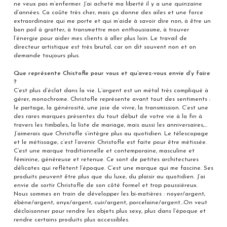
ne veux pas m’enfermer. J’ai acheté ma liberté il y a une quinzaine
d’années. Ca coûte très cher, mais ça donne des ailes et une force
extraordinaire qui me porte et qui m’aide à savoir dire non, à être un
bon poil à gratter, à transmettre mon enthousiasme, à trouver
l’énergie pour aider mes clients à aller plus loin. Le travail de
directeur artistique est très brutal, car on dit souvent non et on
demande toujours plus.
Que représente Chistofle pour vous et qu’avez-vous envie d’y faire
?
C’est plus d’éclat dans la vie. L’argent est un métal très compliqué à
gérer, monochrome. Christofle représente avant tout des sentiments :
le partage, la générosité, une joie de vivre, la transmission. C’est une
des rares marques présentes du tout début de votre vie à la fin à
travers les timbales, la liste de mariage, mais aussi les anniversaires,…
J’aimerais que Christofle s’intègre plus au quotidien. Le télescopage
et le métissage, c’est l’avenir. Christofle est faite pour être métissée.
C’est une marque traditionnelle et contemporaine, masculine et
féminine, généreuse et retenue. Ce sont de petites architectures
délicates qui reflètent l’époque. C’est une marque qui me fascine. Ses
produits peuvent être plus que du luxe, du plaisir au quotidien. J’ai
envie de sortir Christofle de son côté formel et trop poussiéreux.
Nous sommes en train de développer les bi-matières : noyer/argent,
ébène/argent, onyx/argent, cuir/argent, porcelaine/argent…On veut
décloisonner pour rendre les objets plus sexy, plus dans l’époque et
rendre certains produits plus accessibles.