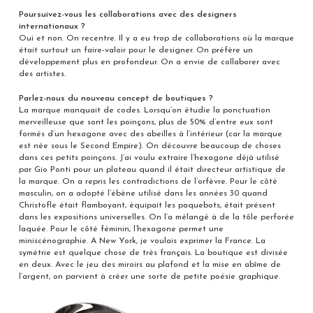
Poursuivez-vous les collaborations avec des designers
internationaux ?
Oui et non. On recentre. Il y a eu trop de collaborations où la marque
était surtout un faire-valoir pour le designer. On préfère un
développement plus en profondeur. On a envie de collaborer avec
des artistes.
Parlez-nous du nouveau concept de boutiques ?
La marque manquait de codes. Lorsqu’on étudie la ponctuation
merveilleuse que sont les poinçons, plus de 50% d’entre eux sont
formés d’un hexagone avec des abeilles à l’intérieur (car la marque
est née sous le Second Empire). On découvre beaucoup de choses
dans ces petits poinçons. J’ai voulu extraire l’hexagone déjà utilisé
par Gio Ponti pour un plateau quand il était directeur artistique de
la marque. On a repris les contradictions de l’orfèvre. Pour le côté
masculin, on a adopté l’ébène utilisé dans les années 30 quand
Christofle était flamboyant, équipait les paquebots, était présent
dans les expositions universelles. On l’a mélangé à de la tôle perforée
laquée. Pour le côté féminin, l’hexagone permet une
miniscénographie. A New York, je voulais exprimer la France. La
symétrie est quelque chose de très français. La boutique est divisée
en deux. Avec le jeu des miroirs au plafond et la mise en abîme de
l’argent, on parvient à créer une sorte de petite poésie graphique.