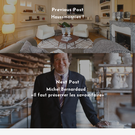
Previous Post
Haussmannien !
Next Post
Michel Bernardaud :
«Il faut préserver les savoir-faire»