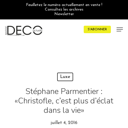
Skip
Feuilletez le numéro actuellement en vente !
to
Consultez les archives
main
Newsletter
content
Men
S'ABONNER
Luxe
Stéphane Parmentier :
«Christofle, c’est plus d’éclat
dans la vie»
juillet 4, 2016