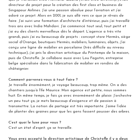
directeur de projet pour la création des first class et business de
Singapour Airlines. J’ai une passion absolue pour l’aviation et j’ai
adoré ce projet. Alors en 2001, je suis allé vers ce que je rêvais de
faire. J’ai suivi une formation d’architecte d’intérieur, puis j’ai travaillé
trois ans avec India Mahdavi. J’ai commencé tout seul, tout petit et
j’ai eu des clients merveilleux dès le départ. L’agence a très vite
grandi, puis j’ai eu beaucoup de projets : concept store Hermès, siège
social d’Orange, boutiques Hermès, mobiliers, luminaires, objets…J’ai
conçu une ligne de mobilier en porcelaine (très difficile au niveau
technique), j’ai pris la direction artistique du Printemps de la maison,
puis de Christofle. Je collabore aussi avec Lou Fagotin, entreprise
belge spécialisée dans la fabrication de mobilier en rondins de
châtaignier.
Comment parvenez-vous à tout faire ?
Je travaille énormément, je voyage beaucoup, trop même. On a des
chantiers jusqu’à l’île Maurice. Mon agence est petite, nous sommes
huit. En même temps, je fais ça avec énormément de plaisir. J’orchestre
un peu tout ça, je mets beaucoup d’exigence et de passion à
transmettre. La notion de partage est très importante. J’aime l’idée
de planter des graines pour que les gens fassent pousser des arbres.
C’est quoi le luxe pour vous ?
C’est un état d’esprit. ça se travaille.
Vous avez accepté la direction artistique de Christofle il y a deux