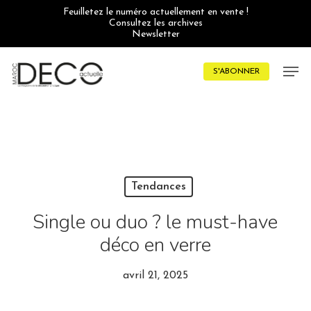
Skip
Feuilletez le numéro actuellement en vente !
to
Consultez les archives
main
Newsletter
content
Men
S'ABONNER
Tendances
Single ou duo ? le must-have
déco en verre
avril 21, 2025