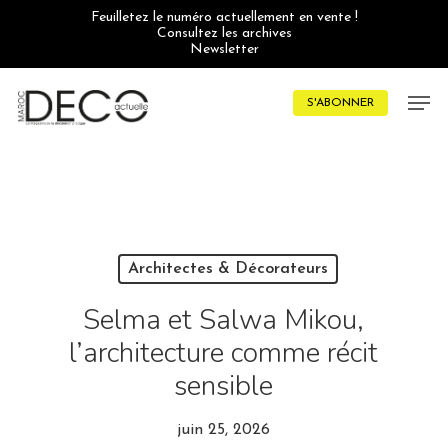
Skip
Feuilletez le numéro actuellement en vente !
to
Consultez les archives
main
Newsletter
content
Men
S'ABONNER
Architectes & Décorateurs
Selma et Salwa Mikou,
l’architecture comme récit
sensible
juin 25, 2026