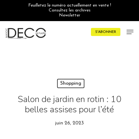
Skip
Feuilletez le numéro actuellement en vente !
to
Consultez les archives
main
Newsletter
content
Men
S'ABONNER
Shopping
Salon de jardin en rotin : 10
belles assises pour l’été
juin 26, 2023