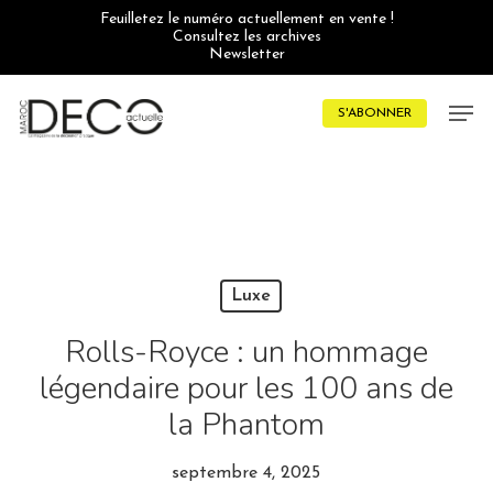
Skip
Feuilletez le numéro actuellement en vente !
to
Consultez les archives
main
Newsletter
content
Men
S'ABONNER
Luxe
Rolls-Royce : un hommage
légendaire pour les 100 ans de
la Phantom
septembre 4, 2025