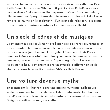
Cette performance fait écho à une histoire devenue culte : en 1972,
Keith Moon, batteur des Who, aurait précipité sa Rolls-Royce dans la
piscine d’un hôtel américain. Peu importe la véracité de l’anecdote,
elle incarne une époque faite de démesure et de liberté. Rolls-Royce
revisite ce mythe en le sublimant : d’un geste de rébellion, la marque
tire une ode à l’audace créative et à l’imaginaire collectif.
Un siècle d’icônes et de musiques
La Phantom n’a pas seulement été l’apanage des têtes couronnées et
des magnats. Elle a aussi marqué la culture populaire, séduisant des
artistes comme John Lennon, Elton John, Liberace ou Elvis Presley.
Pour ces icônes, elle était bien plus qu’un véhicule : une extension de
leur style, un manifeste roulant. « Depuis l’âge d’or d’Hollywood
jusqu’au hip-hop, la Phantom a été un symbole d’affirmation et de
liberté », rappelle Chris Brownridge, CEO de Rolls-Royce.
Une voiture devenue mythe
En plongeant la Phantom dans une piscine mythique, Rolls-Royce
souligne que son héritage dépasse l’objet automobile. La Phantom
est désormais une légende vivante, entre art, musique et culture, où
l’élégance s’élève au rang de mythe.