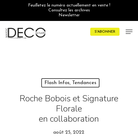
Skip
Feuilletez le numéro actuellement en vente !
to
Consultez les archives
main
Newsletter
content
Men
S'ABONNER
Flash Infos, Tendances
Roche Bobois et Signature
Florale
en collaboration
août 25, 2022