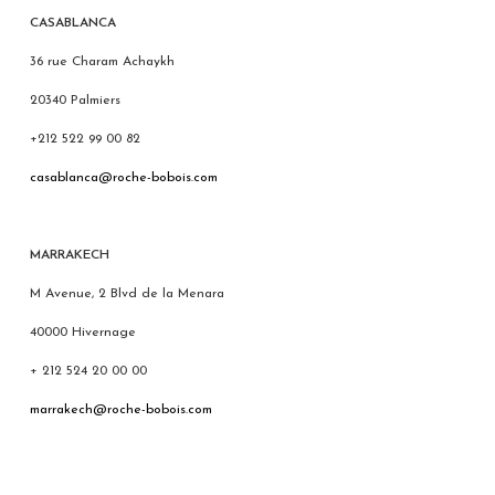
CASABLANCA
36 rue Charam Achaykh
20340 Palmiers
+212 522 99 00 82
casablanca@roche-bobois.com
MARRAKECH
M Avenue, 2 Blvd de la Menara
40000 Hivernage
+ 212 524 20 00 00
marrakech@roche-bobois.com