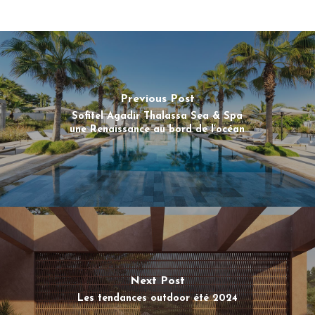
Previous Post
Sofitel Agadir Thalassa Sea & Spa
une Renaissance au bord de l’océan
Next Post
Les tendances outdoor été 2024