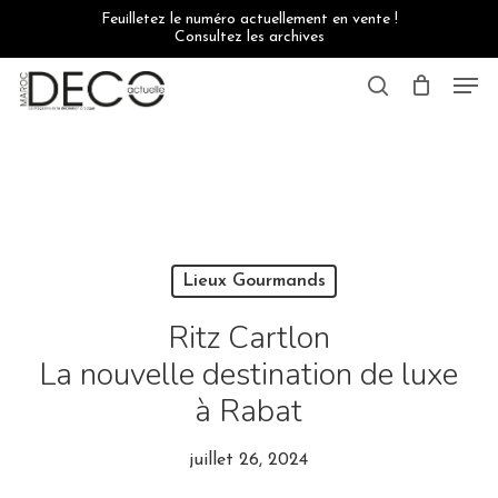
Skip
Feuilletez le numéro actuellement en vente !
to
Consultez les archives
main
content
Men
search
Lieux Gourmands
Ritz Cartlon
La nouvelle destination de luxe
à Rabat
juillet 26, 2024