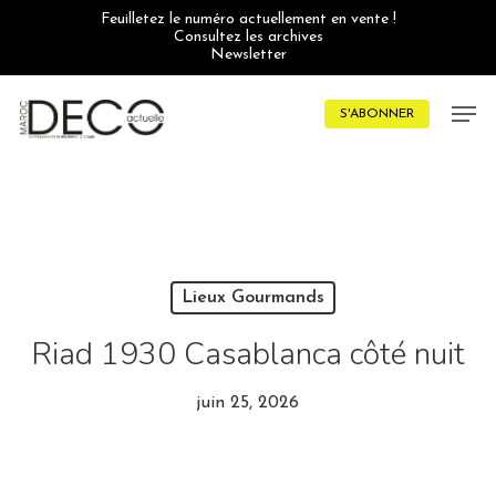
Skip
Feuilletez le numéro actuellement en vente !
to
Consultez les archives
main
Newsletter
content
Men
S'ABONNER
Lieux Gourmands
Riad 1930 Casablanca côté nuit
juin 25, 2026