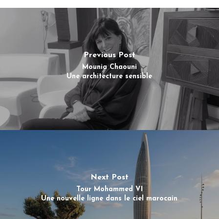
Previous Post
Mounia Chaouni
Une architecture sensible
Next Post
Tour Mohammed VI
Une nouvelle ligne dans le ciel marocain