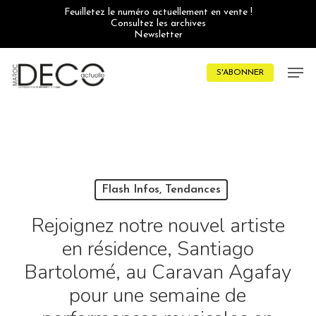
Skip
Feuilletez le numéro actuellement en vente !
to
Consultez les archives
main
Newsletter
content
Men
S'ABONNER
Flash Infos, Tendances
Rejoignez notre nouvel artiste
en résidence, Santiago
Bartolomé, au Caravan Agafay
pour une semaine de