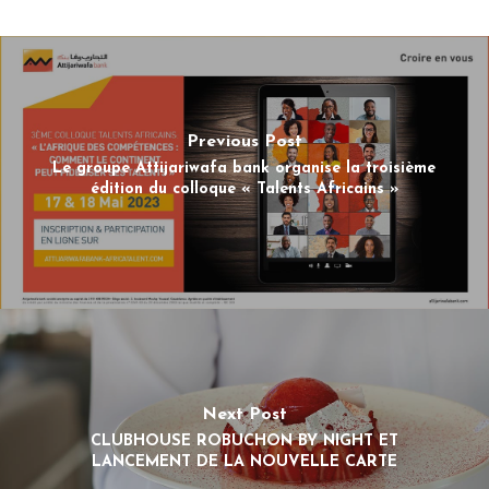
Previous Post
Le groupe Attijariwafa bank organise la troisième
édition du colloque « Talents Africains »
Next Post
CLUBHOUSE ROBUCHON BY NIGHT ET
LANCEMENT DE LA NOUVELLE CARTE