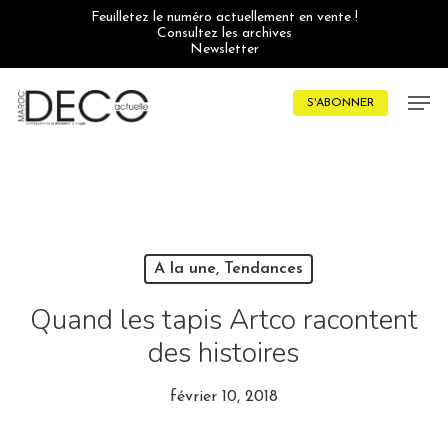
Skip
Feuilletez le numéro actuellement en vente !
to
Consultez les archives
main
Newsletter
content
Men
S'ABONNER
A la une, Tendances
Quand les tapis Artco racontent
des histoires
février 10, 2018