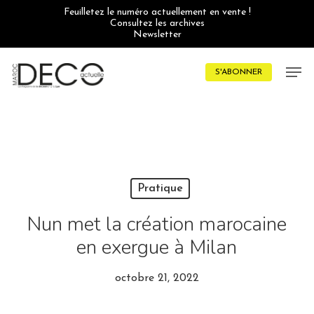
Skip
Feuilletez le numéro actuellement en vente !
to
Consultez les archives
main
Newsletter
content
Men
S'ABONNER
Pratique
Nun met la création marocaine
en exergue à Milan
octobre 21, 2022