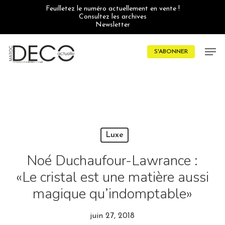
Skip
Feuilletez le numéro actuellement en vente !
to
Consultez les archives
main
Newsletter
content
Men
S'ABONNER
Luxe
Noé Duchaufour-Lawrance :
«Le cristal est une matière aussi
magique qu’indomptable»
juin 27, 2018