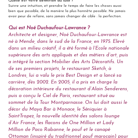
Quelle est votre définition du luxe ?
Suivre une intuition, et prendre le temps de faire les choses aussi
bien que possible, de la manière la plus honnête possible. Ne jamais
avoir peur de refaire, sans jamais changer de cible : la perfection.
Qui est Noé Duchaufour-Lawrance ?
Architecte et designer, Noé Duchaufour-Lawrance est
né à Mende, dans le sud de la France, en 1975. Elevé
dans un milieu créatif, il a été formé à l’Ecole nationale
supérieure des arts appliqués et des métiers d’art, puis
a intégré la section Mobilier des Arts Décoratifs. Un
de ses premiers projets, le restaurant Sketch, à
Londres, lui a valu le prix Best Design et a lancé sa
carrière, dès 2002. En 2005, il a pris en charge la
décoration intérieure du restaurant d’Alain Senderens,
puis a conçu le Ciel de Paris, restaurant situé au
sommet de la Tour Montparnasse. On lui doit aussi le
décor du Maya Bar à Monace, le Séniquier à
SaintTropez, la nouvelle identité des salons lounge
d’Air France, les flacons de One Million et Lady
Million de Paco Rabanne, le pouf et le canapé
Ottoman (inspiré du traditionnel pouf marocain) pour