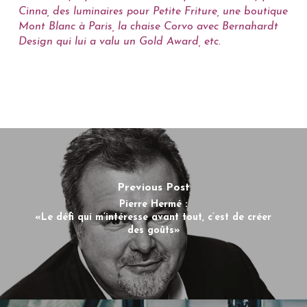
Cinna, des luminaires pour Petite Friture, une boutique
Mont Blanc à Paris, la chaise Corvo avec Bernahardt
Design qui lui a valu un Gold Award, etc.
Previous Post
Pierre Hermé :
«Le défi qui m’intéresse avant tout, c’est de créer
des goûts»