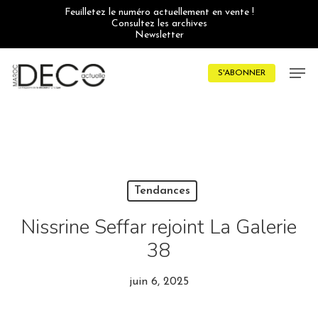
Skip
Feuilletez le numéro actuellement en vente !
to
Consultez les archives
main
Newsletter
content
Men
S'ABONNER
Tendances
Nissrine Seffar rejoint La Galerie
38
juin 6, 2025