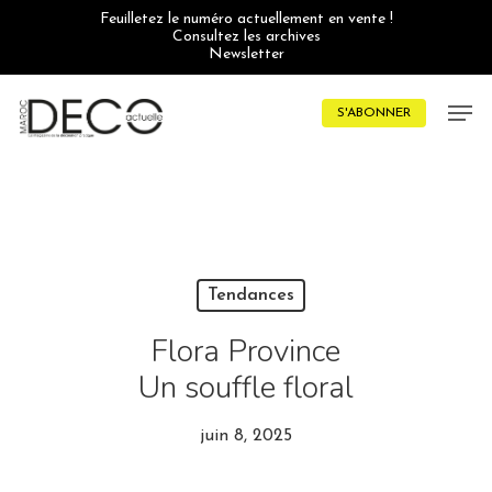
Skip
Feuilletez le numéro actuellement en vente !
to
Consultez les archives
main
Newsletter
content
Men
S'ABONNER
Tendances
Flora Province
Un souffle floral
juin 8, 2025