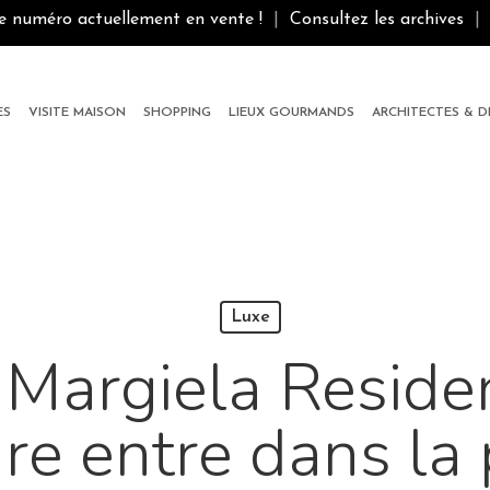
le numéro actuellement en vente !
|
Consultez les archives
|
ES
VISITE MAISON
SHOPPING
LIEUX GOURMANDS
ARCHITECTES & 
Luxe
Margiela Residen
re entre dans la 