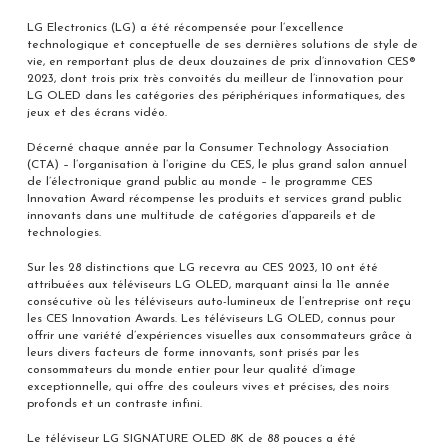
LG Electronics (LG) a été récompensée pour l’excellence
technologique et conceptuelle de ses dernières solutions de style de
vie, en remportant plus de deux douzaines de prix d’innovation CES®
2023, dont trois prix très convoités du meilleur de l’innovation pour
LG OLED dans les catégories des périphériques informatiques, des
jeux et des écrans vidéo.
Décerné chaque année par la Consumer Technology Association
(CTA) – l’organisation à l’origine du CES, le plus grand salon annuel
de l’électronique grand public au monde – le programme CES
Innovation Award récompense les produits et services grand public
innovants dans une multitude de catégories d’appareils et de
technologies.
Sur les 28 distinctions que LG recevra au CES 2023, 10 ont été
attribuées aux téléviseurs LG OLED, marquant ainsi la 11e année
consécutive où les téléviseurs auto-lumineux de l’entreprise ont reçu
les CES Innovation Awards. Les téléviseurs LG OLED, connus pour
offrir une variété d’expériences visuelles aux consommateurs grâce à
leurs divers facteurs de forme innovants, sont prisés par les
consommateurs du monde entier pour leur qualité d’image
exceptionnelle, qui offre des couleurs vives et précises, des noirs
profonds et un contraste infini.
Le téléviseur LG SIGNATURE OLED 8K de 88 pouces a été