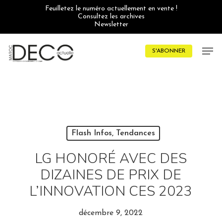
Skip
Feuilletez le numéro actuellement en vente !
to
Consultez les archives
main
Newsletter
content
Men
S'ABONNER
Flash Infos, Tendances
LG HONORÉ AVEC DES
DIZAINES DE PRIX DE
L’INNOVATION CES 2023
décembre 9, 2022