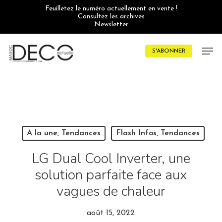
Skip
Feuilletez le numéro actuellement en vente !
to
Consultez les archives
main
Newsletter
content
Men
S'ABONNER
A la une, Tendances
Flash Infos, Tendances
LG Dual Cool Inverter, une
solution parfaite face aux
vagues de chaleur
août 15, 2022