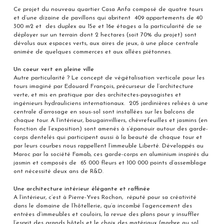
Ce projet du nouveau quartier Casa Anfa composé de quatre tours
et d’une dizaine de pavillons qui abritent 409 appartements de 40
300 m2 et des duplex au 15e et 16e étages a la particularité de se
déployer sur un terrain dont 2 hectares (soit 70% du projet) sont
dévolus aux espaces verts, aux aires de jeux, à une place centrale
animée de quelques commerces et aux allées piétonnes.
Un coeur vert en pleine ville
Autre particularité ? Le concept de végétalisation verticale pour les
tours imaginé par Edouard François, précurseur de l’architecture
verte, et mis en pratique par des architectes-paysagistes et
ingénieurs hydrauliciens internationaux. 205 jardinières reliées à une
centrale d’arrosage en sous-sol sont installées sur les balcons de
chaque tour. A l’intérieur, bougainvilliers, chévrefeuilles et jasmins (en
fonction de l’exposition) sont amenés à s’épanouir autour des garde-
corps dentelés qui participent aussi à la beauté de chaque tour et
par leurs courbes nous rappellent l’immeuble Liberté. Développés au
Maroc par la société Famab, ces garde-corps en aluminium inspirés du
jasmin et composés de 65 000 fleurs et 100 000 points d’assemblage
ont nécessité deux ans de R&D.
Une architecture intérieur élégante et raffinée
A l’intérieur, c’est à Pierre-Yves Rochon, réputé pour sa créativité
dans le domaine de l’hôtellerie, qu’a incombé l’agencement des
entrées d’immeubles et couloirs, la revue des plans pour y insuffler
l’esprit des grands hôtels et le choix des matériaux (marbre au sol