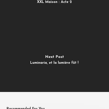
XXL Maison : Acte 2
Next Post
Luminaria, et la lumière fût !
Recommended For You