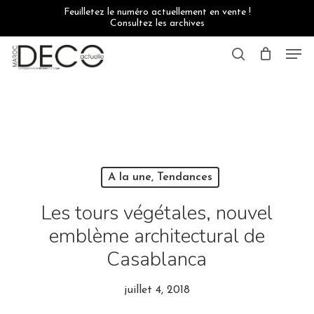
Skip
Feuilletez le numéro actuellement en vente !
to
Consultez les archives
main
content
Men
search
A la une, Tendances
Les tours végétales, nouvel
emblème architectural de
Casablanca
juillet 4, 2018