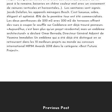
posé à la romaine, boiseries en chêne couleur miel avec un croisement
de rainures verticales et horizontales,…). Les sanitaires sont signés
Jacob Delafon, les appareils ménagers Bosch. C’est luxueux, sobre,
élégant et optimisé. 85% de la première tour ont été commercialisés.
Les deux penthouses de 200 m2 avec 200 m2 de terrasses offrant
des vues à couper le souffle sur Casblanca ont déjà trouvé preneurs.
«Aujourd’hui, c’est bien plus qu’un projet résidentiel, mais un emblème
architectural» a déclaré Omar Berrada, Directeur Général Adjoint de
Yasmine Immobilier. Un emblème qui a été déjà été distingué en se
retrouvant dans les 10 meilleurs projets au monde au concours
international MIPIM Awards 2018 dans la catégorie «Best Futura
Project».
Previous Post