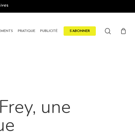
ives
search
EMENTS
PRATIQUE
PUBLICITÉ
S’ABONNER
Frey, une
ue