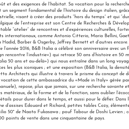
 et des exigences de l’habitat. Sa vocation pour la recherche 
 un segment fondamental de l’histoire du design italien, grâce
strielle, visant à créer des produits “hors du temps” et qui “du
lgique de l’entreprise est son Centre de Recherches & Dévelo
able “atelier” de rencontres et d’expériences culturelles, for
ts internationaux, comme Antonio Citterio, Mario Bellini, Ga
 Hadid, Barber & Osgerby, Jeffrey Bernett et d’autres encore.
e l’année 2016, B&B Italia a célébré son anniversaire avec un f
n rencontre l’industrie») qui retrace 50 ans d’histoire en 50 m
alia 50 ans et au-delà») qui nous entraîne dans un long voyag
ces les plus iconiques ; et une exposition (B&B Italia, la densi
tto Architects qui illustre à travers le prisme du concept de d
a vocation de cette ambassadrice du «Made in Italy» gérée par l
anuele), repose, plus que jamais, sur une recherche savante et
es matériaux, de la forme et de la fonction, sans oublier l’éco
tails pour durer dans le temps, et aussi pour le défier. Dans 
me d’assises Edouard et Richard, petites tables Cozy, élémen
pilio 50° de Naoto Fukasawa ; pouf Tabour de Doshi Levien ; 
00 points de vente dans une cinquantaine de pays.