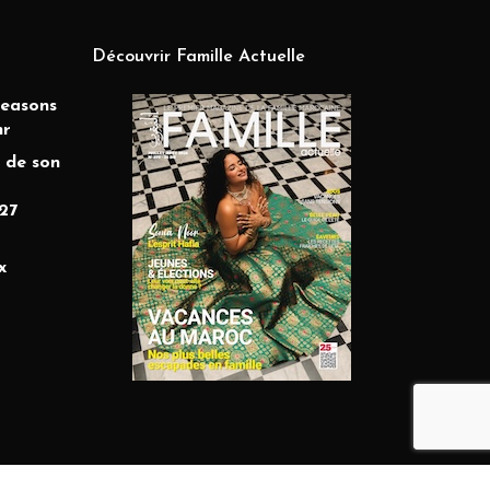
Découvrir Famille Actuelle
Seasons
hr
 de son
27
x