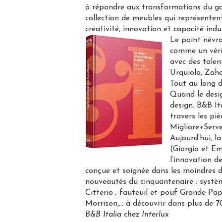
à répondre aux transformations du goût
collection de meubles qui représentent
créativité, innovation et capacité indu
Le point névra
comme un vérit
avec des talen
Urquiola, Zaha
Tout au long d
Quand le desig
design. B&B It
travers les piè
Migliore+Serve
Aujourd’hui, l
(Giorgio et Em
l’innovation d
conçue et soignée dans les moindres dé
nouveautés du cinquantenaire : systè
Citterio ; fauteuil et pouf Grande Pa
Morrison,… à découvrir dans plus de 7
B&B Italia chez Interlux