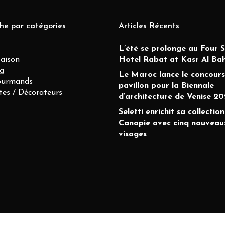
he par catégories
Articles Récents
L’été se prolonge au Four 
Maison
Hotel Rabat at Kasr Al Ba
g
Le Maroc lance le concours
ourmands
pavillon pour la Biennale
tes / Décorateurs
d’architecture de Venise 20
Seletti enrichit sa collection
Canopie avec cinq nouveau
visages