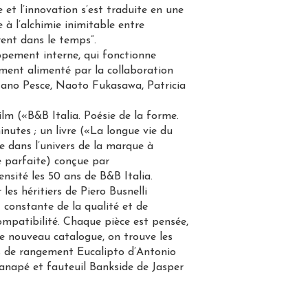
et l’innovation s’est traduite en une
 à l’alchimie inimitable entre
rent dans le temps”.
ppement interne, qui fonctionne
tement alimenté par la collaboration
etano Pesce, Naoto Fukasawa, Patricia
ilm («B&B Italia. Poésie de la forme.
inutes ; un livre («La longue vie du
e dans l’univers de la marque à
té parfaite) conçue par
ensité les 50 ans de B&B Italia.
es héritiers de Piero Busnelli
 constante de la qualité et de
compatibilité. Chaque pièce est pensée,
le nouveau catalogue, on trouve les
ts de rangement Eucalipto d’Antonio
canapé et fauteuil Bankside de Jasper