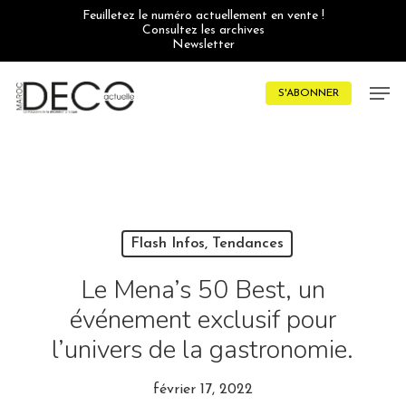
Skip
Feuilletez le numéro actuellement en vente !
to
Consultez les archives
main
Newsletter
content
Men
S'ABONNER
Flash Infos, Tendances
Le Mena’s 50 Best, un
événement exclusif pour
l’univers de la gastronomie.
février 17, 2022