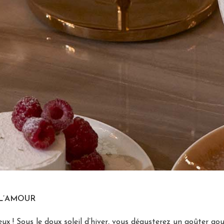
 L’AMOUR
x ! Sous le doux soleil d’hiver, vous dégusterez un goûter g