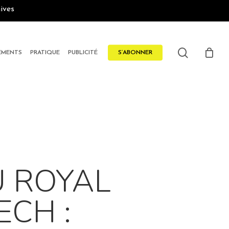
ives
search
EMENTS
PRATIQUE
PUBLICITÉ
S’ABONNER
U ROYAL
CH :