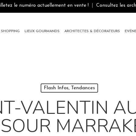
illetez le numéro actuellement en vente !
|
Consultez les arch
SHOPPING
LIEUX GOURMANDS
ARCHITECTES & DÉCORATEURS
EVÉN
Flash Infos, Tendances
NT-VALENTIN A
SOUR MARRAKE