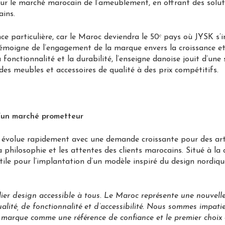
 le marché marocain de l’ameublement, en offrant des solutio
ains.
e particulière, car le Maroc deviendra le 50ᵉ pays où JYSK s’
oigne de l’engagement de la marque envers la croissance et l’
a fonctionnalité et la durabilité, l’enseigne danoise jouit d’un
es meubles et accessoires de qualité à des prix compétitifs.
d’un marché prometteur
 évolue rapidement avec une demande croissante pour des art
a philosophie et les attentes des clients marocains. Situé à la
ertile pour l’implantation d’un modèle inspiré du design nordiq
ier design accessible à tous. Le Maroc représente une nouvelle
lité, de fonctionnalité et d’accessibilité. Nous sommes impatie
e marque comme une référence de confiance et le premier choi