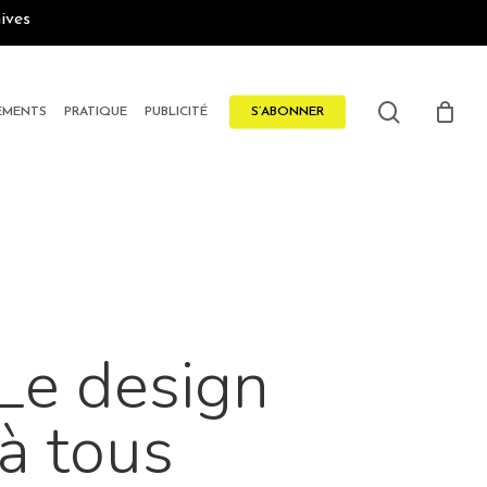
ives
search
EMENTS
PRATIQUE
PUBLICITÉ
S’ABONNER
 Le design
à tous