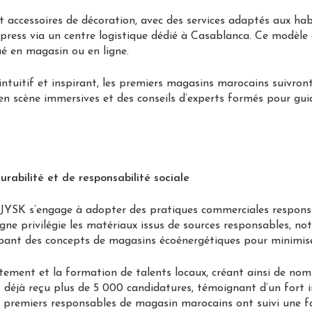
t accessoires de décoration, avec des services adaptés aux hab
 express via un centre logistique dédié à Casablanca. Ce modèle
ué en magasin ou en ligne.
intuitif et inspirant, les premiers magasins marocains suivro
en scène immersives et des conseils d’experts formés pour guide
abilité et de responsabilité sociale
JYSK s’engage à adopter des pratiques commerciales responsab
igne privilégie les matériaux issus de sources responsables, no
pant des concepts de magasins écoénergétiques pour minimis
tement et la formation de talents locaux, créant ainsi de no
it déjà reçu plus de 5 000 candidatures, témoignant d’un fort in
les premiers responsables de magasin marocains ont suivi une