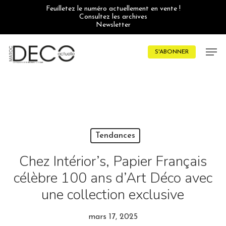
Skip
Feuilletez le numéro actuellement en vente !
to
Consultez les archives
main
Newsletter
content
Men
S'ABONNER
Tendances
Chez Intérior’s, Papier Français
célèbre 100 ans d’Art Déco avec
une collection exclusive
mars 17, 2025