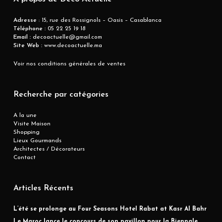
Adresse
: 15, rue des Rossignols – Oasis – Casablanca
Téléphone :
05 22 25 19 18
Email :
decoactuelle@gmail.com
Site Web :
www.decoactuelle.ma
Voir nos conditions générales de ventes
Recherche par catégories
A la une
Visite Maison
Shopping
Lieux Gourmands
Architectes / Décorateurs
Contact
Articles Récents
L’été se prolonge au Four Seasons Hotel Rabat at Kasr Al Bahr
Le Maroc lance le concours de son pavillon pour la Biennale