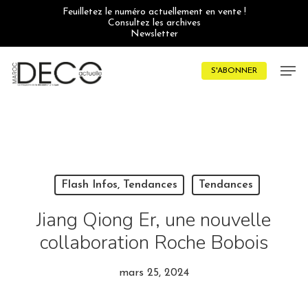
Skip
Feuilletez le numéro actuellement en vente !
to
Consultez les archives
main
Newsletter
content
Men
S'ABONNER
Flash Infos, Tendances
Tendances
Jiang Qiong Er, une nouvelle
collaboration Roche Bobois
mars 25, 2024