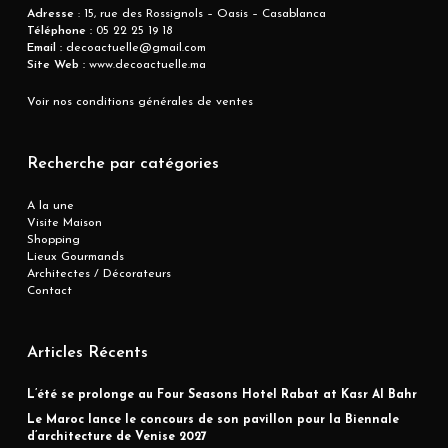
Adresse
: 15, rue des Rossignols – Oasis – Casablanca
Téléphone :
05 22 25 19 18
Email :
decoactuelle@gmail.com
Site Web :
www.decoactuelle.ma
Voir nos conditions générales de ventes
Recherche par catégories
A la une
Visite Maison
Shopping
Lieux Gourmands
Architectes / Décorateurs
Contact
Articles Récents
L’été se prolonge au Four Seasons Hotel Rabat at Kasr Al Bahr
Le Maroc lance le concours de son pavillon pour la Biennale
d’architecture de Venise 2027