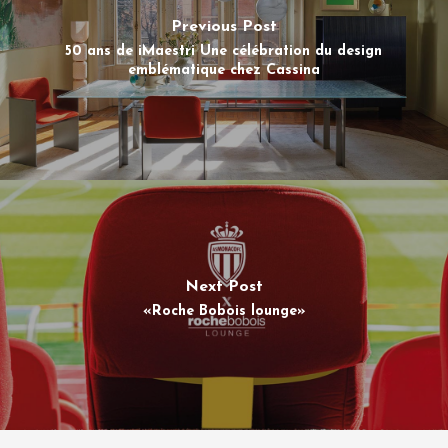
Previous Post
50 ans de iMaestri Une célébration du design
emblématique chez Cassina
Next Post
«Roche Bobois lounge»