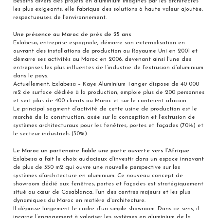
besoins divers des projets en aluminium imaginés par les architectes
les plus exigeants, elle fabrique des solutions à haute valeur ajoutée,
respectueuses de l’environnement.
Une présence au Maroc de près de 25 ans
Exlabesa, entreprise espagnole, démarre son externalisation en
ouvrant des installations de production au Royaume Uni en 2001 et
démarre ses activités au Maroc en 2006, devenant ainsi l’une des
entreprises les plus influentes de l’industrie de l’extrusion d’aluminium
dans le pays.
Actuellement, Exlabesa – Kaye Aluminium Tanger dispose de 40 000
m2 de surface dédiée à la production, emploie plus de 200 personnes
et sert plus de 400 clients au Maroc et sur le continent africain.
Le principal segment d’activité de cette usine de production est le
marché de la construction, axée sur la conception et l’extrusion de
systèmes architecturaux pour les fenêtres, portes et façades (70%) et
le secteur industriels (30%).
Le Maroc un partenaire fiable une porte ouverte vers l’Afrique
Exlabesa a fait le choix audacieux d’investir dans un espace innovant
de plus de 350 m2 qui ouvre une nouvelle perspective sur les
systèmes d’architecture en aluminium. Ce nouveau concept de
showroom dédié aux fenêtres, portes et façades est stratégiquement
situé au cœur de Casablanca, l’un des centres majeurs et les plus
dynamiques du Maroc en matière d’architecture.
Il dépasse largement le cadre d’un simple showroom. Dans ce sens, il
incarne l’engagement à valoriser les systèmes en aluminium de la