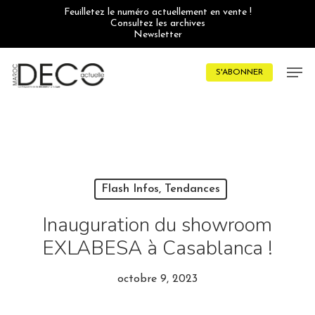
Skip
Feuilletez le numéro actuellement en vente !
to
Consultez les archives
main
Newsletter
content
Men
S'ABONNER
Flash Infos, Tendances
Inauguration du showroom
EXLABESA à Casablanca !
octobre 9, 2023