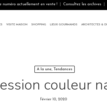
le numéro actuellement en vente !
|
Consultez les archives
|
ES
VISITE MAISON
SHOPPING
LIEUX GOURMANDS
ARCHITECTES & 
A la une, Tendances
ession couleur n
février 10, 2020