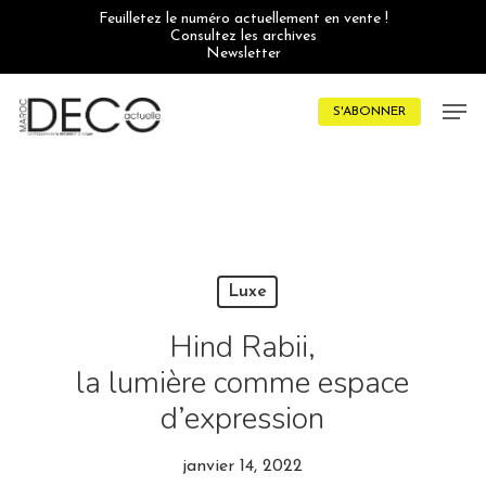
Skip
Feuilletez le numéro actuellement en vente !
to
Consultez les archives
main
Newsletter
content
Men
S'ABONNER
Luxe
Hind Rabii,
la lumière comme espace
d’expression
janvier 14, 2022