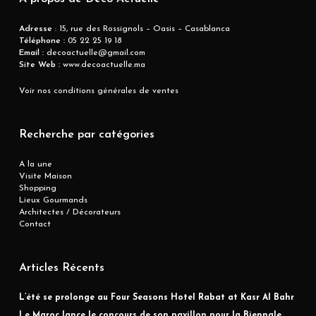
Adresse
: 15, rue des Rossignols – Oasis – Casablanca
Téléphone :
05 22 25 19 18
Email :
decoactuelle@gmail.com
Site Web :
www.decoactuelle.ma
Voir nos conditions générales de ventes
Recherche par catégories
A la une
Visite Maison
Shopping
Lieux Gourmands
Architectes / Décorateurs
Contact
Articles Récents
L’été se prolonge au Four Seasons Hotel Rabat at Kasr Al Bahr
Le Maroc lance le concours de son pavillon pour la Biennale