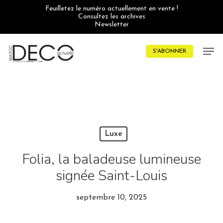
Skip
Feuilletez le numéro actuellement en vente !
to
Consultez les archives
main
Newsletter
content
Men
S'ABONNER
Luxe
Folia, la baladeuse lumineuse
signée Saint-Louis
septembre 10, 2025