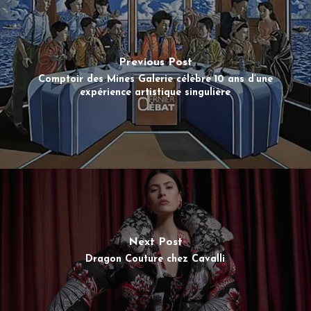
Previous Post
Comptoir des Mines Galerie célèbre 10 ans d’une
expérience artistique singulière
Next Post
Dragon Couture chez Cavalli