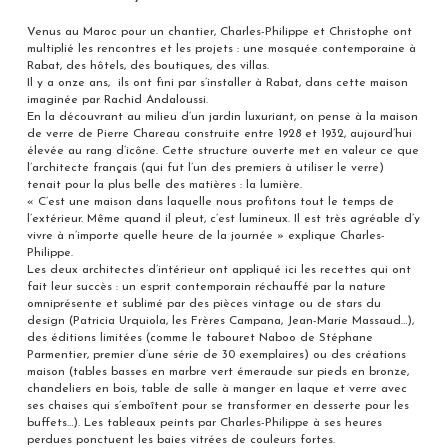
Venus au Maroc pour un chantier, Charles-Philippe et Christophe ont
multiplié les rencontres et les projets : une mosquée contemporaine à
Rabat, des hôtels, des boutiques, des villas.
Il y a onze ans, ils ont fini par s’installer à Rabat, dans cette maison
imaginée par Rachid Andaloussi.
En la découvrant au milieu d’un jardin luxuriant, on pense à la maison
de verre de Pierre Chareau construite entre 1928 et 1932, aujourd’hui
élevée au rang d’icône. Cette structure ouverte met en valeur ce que
l’architecte français (qui fut l’un des premiers à utiliser le verre)
tenait pour la plus belle des matières : la lumière.
« C’est une maison dans laquelle nous profitons tout le temps de
l’extérieur. Même quand il pleut, c’est lumineux. Il est très agréable d’y
vivre à n’importe quelle heure de la journée » explique Charles-
Philippe.
Les deux architectes d’intérieur ont appliqué ici les recettes qui ont
fait leur succès : un esprit contemporain réchauffé par la nature
omniprésente et sublimé par des pièces vintage ou de stars du
design (Patricia Urquiola, les Frères Campana, Jean-Marie Massaud…),
des éditions limitées (comme le tabouret Naboo de Stéphane
Parmentier, premier d’une série de 30 exemplaires) ou des créations
maison (tables basses en marbre vert émeraude sur pieds en bronze,
chandeliers en bois, table de salle à manger en laque et verre avec
ses chaises qui s’emboîtent pour se transformer en desserte pour les
buffets…). Les tableaux peints par Charles-Philippe à ses heures
perdues ponctuent les baies vitrées de couleurs fortes.