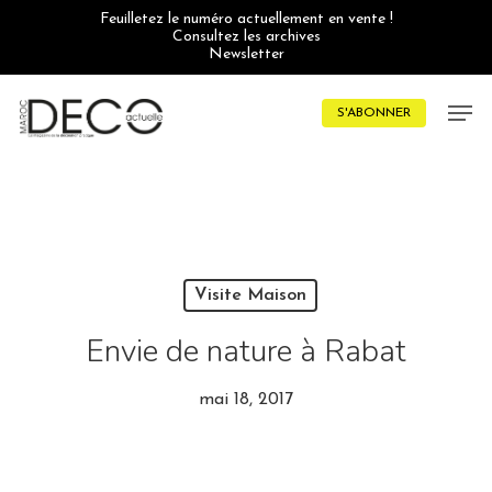
Skip
Feuilletez le numéro actuellement en vente !
to
Consultez les archives
main
Newsletter
content
Men
S'ABONNER
Visite Maison
Envie de nature à Rabat
mai 18, 2017