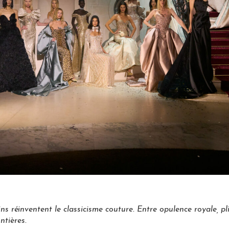
ins réinventent le classicisme couture. Entre opulence royale, p
ntières.