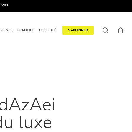
ives
search
EMENTS
PRATIQUE
PUBLICITÉ
S’ABONNER
rdAzAei
du luxe