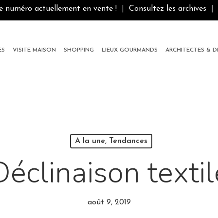
le numéro actuellement en vente !
|
Consultez les archives
|
ES
VISITE MAISON
SHOPPING
LIEUX GOURMANDS
ARCHITECTES & 
A la une, Tendances
Déclinaison textil
août 9, 2019