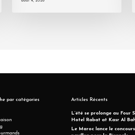
août 4, 2026
he par catégories
Articles Récents
L’été se prolonge au Four 
Maison
Hotel Rabat at Kasr Al Ba
g
Le Maroc lance le concours
ourmands