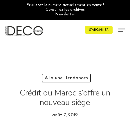
Skip
Feuilletez le numéro actuellement en vente !
to
Consultez les archives
main
Newsletter
content
Men
S'ABONNER
A la une, Tendances
Crédit du Maroc s’offre un
nouveau siège
août 7, 2019