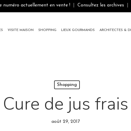
le numéro actuellement en vente !
|
Consultez les archives
|
ES
VISITE MAISON
SHOPPING
LIEUX GOURMANDS
ARCHITECTES & 
Shopping
Cure de jus frais
août 29, 2017